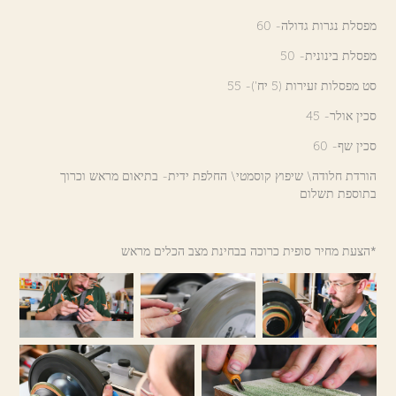
מפסלת נגרות גדולה- 60
מפסלת בינונית- 50
סט מפסלות זעירות (5 יח')- 55
סכין אולר- 45
סכין שף-
60
הורדת חלודה\ שיפוץ קוסמטי\ החלפת ידית-
בתיאום מראש וכרוך
בתוספת תשלום
הצעת מחיר סופית כרוכה בבחינת מצב הכלים מראש*